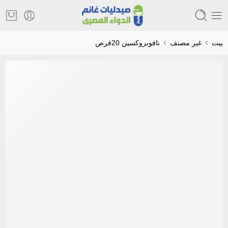
بيت
غير مصنف
نافوبروكسين 20قرص