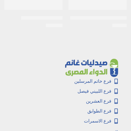
استيل سيستابين 600 مجم فوار
Acivirax 800mg 20tab
EGP
107
EGP
45
فرع خاتم المرسلين
فرع اللبيني فيصل
فرع العشرين
فرع الطوابق
فرع الاسمرات