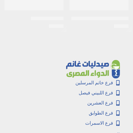
استيل سيستابين 600 مجم فوار
اكتيمار 50 كبسول
EGP
90
EGP
45
فرع خاتم المرسلين
فرع اللبيني فيصل
فرع العشرين
فرع الطوابق
فرع الاسمرات