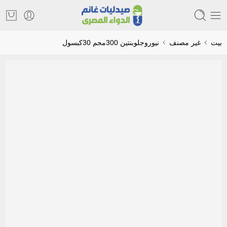
بيت
غير مصنف
نيوروجلوبنتين 300مجم 30كبسول