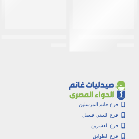
افيروزوليد 600 مجم 10قراص
ازى-ونس 200 ملجم /5 مل مسحوق لتحضير 22.5 مل
EGP
27
EGP
231
فرع خاتم المرسلين
فرع اللبيني فيصل
فرع العشرين
فرع الطوابق