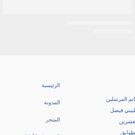
ديزار| كريم أساس فيتامين سي
EGP
120
EGP
130
الرئيسية
تم المرسلين
المدونة
لبيني فيصل
المتجر
لعشرين
طوابق