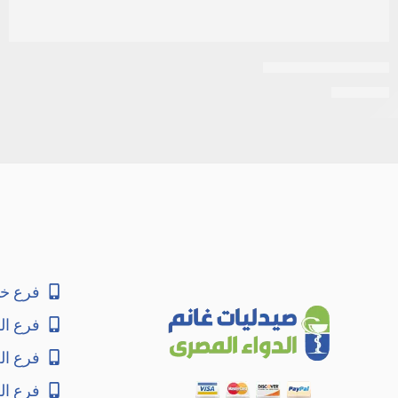
اكتيف شامبو 250مل
EGP
120
فرع خا
فرع ال
فرع ا
فرع ال