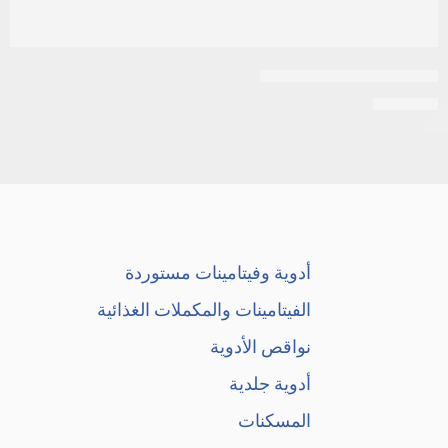
ابيليفاي 15مجم 10اقراص
EGP
331
أدوية وفيتامينات مستوردة
الفيتامينات والمكملات الغذائية
نواقص الأدوية
أدوية جلدية
المسكنات