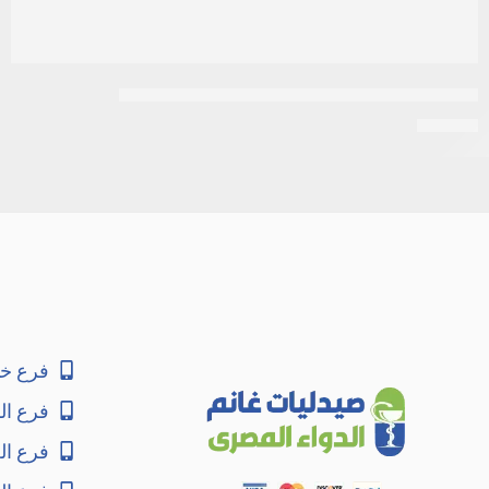
ابيمول اكسترا abimol extra 500 مجم 20 قرص
EGP
16
فرع خا
فرع ال
فرع ا