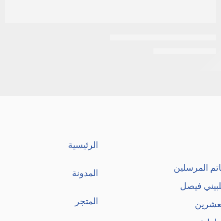
ديزار| كريم أساس فيتامين سي
EGP
120
EGP
130
الرئيسية
تم المرسلين
المدونة
لبيني فيصل
المتجر
لعشرين