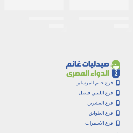
اكرتين 0.05% كريم 30جرام
اكنيتاز 15جرام جيل
EGP
14
EGP
26
فرع خاتم المرسلين
فرع اللبيني فيصل
فرع العشرين
فرع الطوابق
فرع الاسمرات