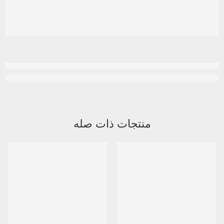
منتجات ذات صله
متميز
-8%