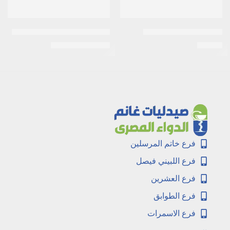
اكنى ستوب 30مجم كريم
ديزار| كريم أساس فيتامين سي
EGP
120
EGP
33
EGP
130
فرع خاتم المرسلين
فرع اللبيني فيصل
فرع العشرين
فرع الطوابق
فرع الاسمرات