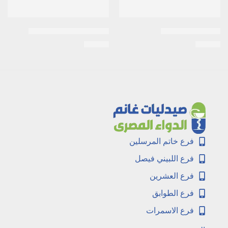
اكنيتاز 15جرام جيل
اكتوزون 30مجم 10اقراص
EGP
34
EGP
14
فرع خاتم المرسلين
فرع اللبيني فيصل
فرع العشرين
فرع الطوابق
فرع الاسمرات