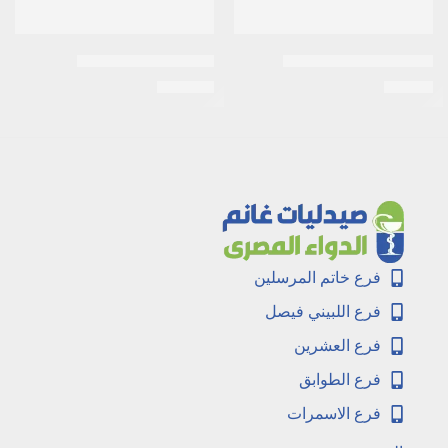
اى زد جلوبين 30 كبسولة
اكتوس 15 ملى اقراص
EGP
210
EGP
25
فرع خاتم المرسلين
فرع اللبيني فيصل
فرع العشرين
فرع الطوابق
فرع الاسمرات