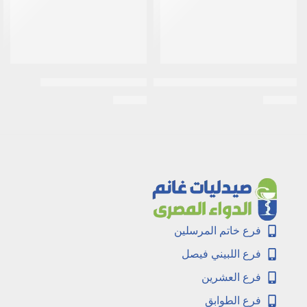
برونكو فاكسوم 10 اكياس للاطفال
ميوكو اس آر | 20 كبسولة
EGP
64
EGP
72
فرع خاتم المرسلين
فرع اللبيني فيصل
فرع العشرين
فرع الطوابق