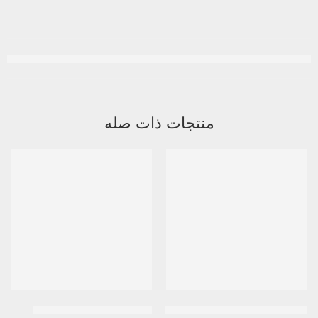
منتجات ذات صله
نفذ
ثيوتاسيد 600 مركب | 20 كبسولة
ستوجيرون 25مجم 30قرص