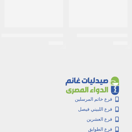
انافرونيل 25 مجم | 30 قرص
مودابكس moodapex 50 جم 30 قرص
EGP
84
EGP
66
فرع خاتم المرسلين
فرع اللبيني فيصل
فرع العشرين
فرع الطوابق