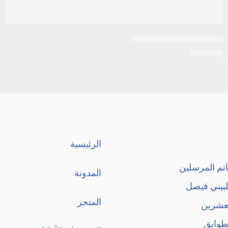
ابيليفاي 15مجم 10اقراص
EGP
331
الرئيسية
تم المرسلين
المدونة
لبيني فيصل
المتجر
لعشرين
طوابق