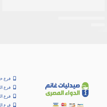
اكرتين 0.05% كريم 30جرام
EGP
26
فرع خا
فرع ال
فرع ا
فرع ال