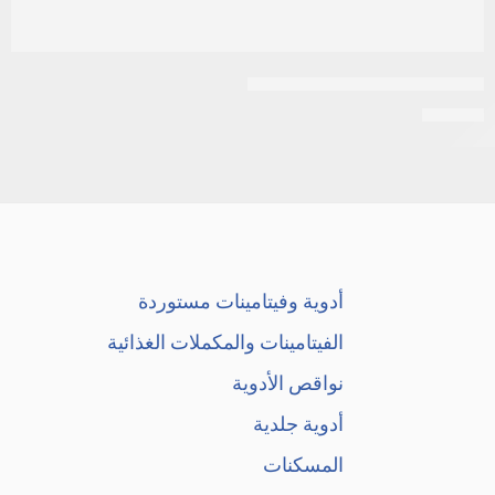
اكت لايف 200مكجم 20كبسولة
EGP
36
أدوية وفيتامينات مستوردة
الفيتامينات والمكملات الغذائية
نواقص الأدوية
أدوية جلدية
المسكنات