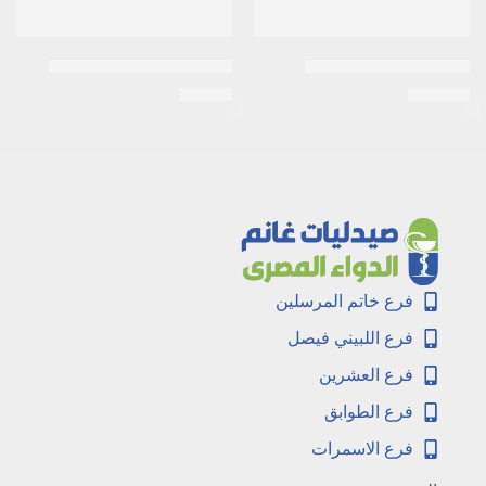
الفاكارينو 10 مل نقط فم
AGNUCASTON 30/TABS
EGP
80
EGP
109
فرع خاتم المرسلين
فرع اللبيني فيصل
فرع العشرين
فرع الطوابق
فرع الاسمرات