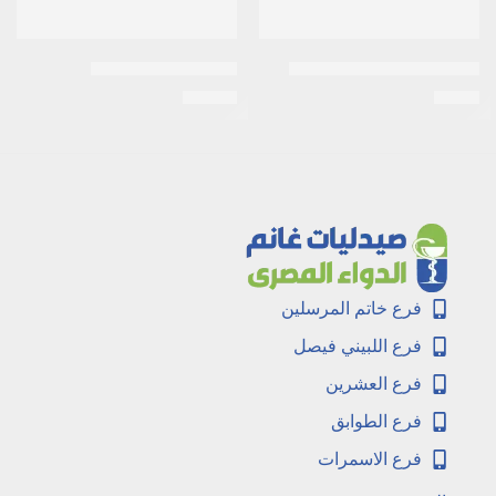
الكالين ووش 12 كيس بودره
الجازون 40جرام كريم
EGP
29
EGP
8
فرع خاتم المرسلين
فرع اللبيني فيصل
فرع العشرين
فرع الطوابق
فرع الاسمرات