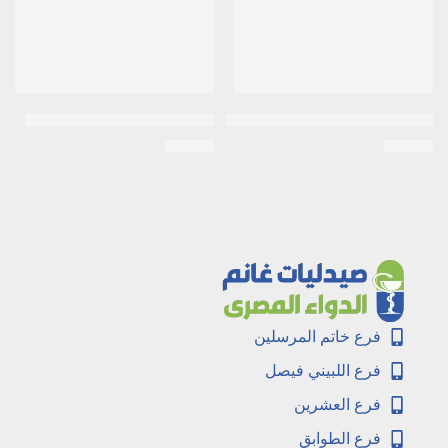
سيفاكسون 250 مجم | فيال عضل
سيفاكسون 1جرام | فيال عضل
EGP
69
EGP
20
فرع خاتم المرسلين
فرع اللبيني فيصل
فرع العشرين
فرع الطوابق