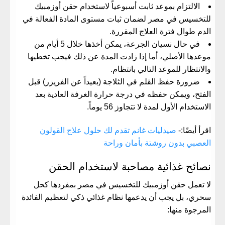
​الالتزام بموعد ثابت أسبوعياً لاستخدام
حقن أوزمبيك
للتخسيس في مصر
لضمان ثبات مستوى المادة الفعالة في
الدم طوال فترة العلاج المقررة.
​في حال نسيان الجرعة، يمكن أخذها خلال 5 أيام من
موعدها الأصلي، أما إذا زادت المدة عن ذلك فيجب تخطيها
والانتظار للموعد التالي بانتظام.
​ضرورة حفظ القلم في الثلاجة (بعيداً عن الفريزر) قبل
الفتح، ويمكن حفظه في درجة حرارة الغرفة العادية بعد
الاستخدام الأول لمدة لا تتجاوز 56 يوماً.
اقرأ أيضًا:-
صيدليات غانم تقدم لك حلول علاج القولون
العصبي بدون روشتة بأمان وراحة
​نصائح غذائية مصاحبة لاستخدام الحقن
​لا تعمل
حقن أوزمبيك للتخسيس في مصر
بمفردها كحل
سحري، بل يجب أن يدعمها نظام غذائي ذكي لتعظيم الفائدة
المرجوة منها: