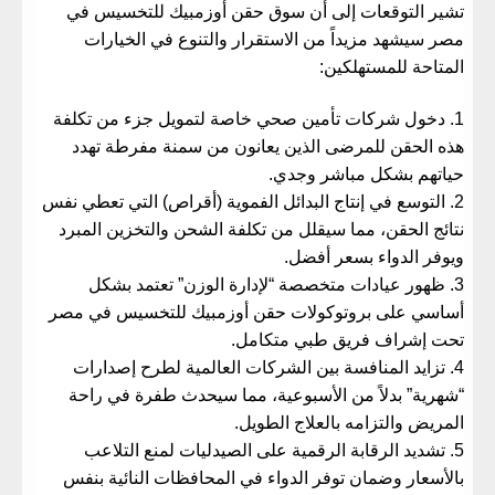
​تشير التوقعات إلى أن سوق
حقن أوزمبيك للتخسيس في
مصر
سيشهد مزيداً من الاستقرار والتنوع في الخيارات
المتاحة للمستهلكين:
​دخول شركات تأمين صحي خاصة لتمويل جزء من تكلفة
هذه الحقن للمرضى الذين يعانون من سمنة مفرطة تهدد
حياتهم بشكل مباشر وجدي.
​التوسع في إنتاج البدائل الفموية (أقراص) التي تعطي نفس
نتائج الحقن، مما سيقلل من تكلفة الشحن والتخزين المبرد
ويوفر الدواء بسعر أفضل.
​ظهور عيادات متخصصة “لإدارة الوزن” تعتمد بشكل
أساسي على بروتوكولات
حقن أوزمبيك للتخسيس في مصر
تحت إشراف فريق طبي متكامل.
​تزايد المنافسة بين الشركات العالمية لطرح إصدارات
“شهرية” بدلاً من الأسبوعية، مما سيحدث طفرة في راحة
المريض والتزامه بالعلاج الطويل.
​تشديد الرقابة الرقمية على الصيدليات لمنع التلاعب
بالأسعار وضمان توفر الدواء في المحافظات النائية بنفس