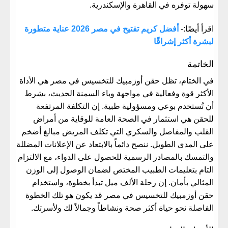
سهولة توفره في القاهرة والإسكندرية.
اقرأ أيضًا:-
أفضل كريم تفتيح في مصر 2026 عناية متطورة
لبشرة أكثر إشراقًا
​الخاتمة
​في الختام، تظل
حقن أوزمبيك للتخسيس في مصر
هي الأداة
الأكثر قوة وفعالية في مواجهة وباء السمنة الحديث، بشرط
أن تُستخدم بوعي ومسؤولية طبية. إن التكلفة المرتفعة
للحقن هي استثمار في الصحة العامة للوقاية من أمراض
القلب والمفاصل والسكري التي تكلف المريض مبالغ أضخم
على المدى الطويل. ننصح دائماً بالابتعاد عن الإعلانات المضللة
والتمسك بالمصادر الرسمية للحصول على الدواء، مع الالتزام
التام بتعليمات الطبيب المختص لضمان الوصول إلى الوزن
المثالي بأمان. إن رحلة الألف ميل تبدأ بخطوة، واستخدام
حقن أوزمبيك للتخسيس في مصر
قد يكون هو تلك الخطوة
الفاصلة نحو حياة أكثر صحة ونشاطاً وجمالاً لك ولأسرتك.