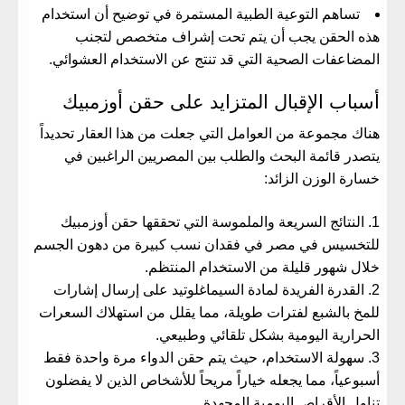
​تساهم التوعية الطبية المستمرة في توضيح أن استخدام
هذه الحقن يجب أن يتم تحت إشراف متخصص لتجنب
المضاعفات الصحية التي قد تنتج عن الاستخدام العشوائي.
​أسباب الإقبال المتزايد على حقن أوزمبيك
​هناك مجموعة من العوامل التي جعلت من هذا العقار تحديداً
يتصدر قائمة البحث والطلب بين المصريين الراغبين في
خسارة الوزن الزائد:
​النتائج السريعة والملموسة التي تحققها
حقن أوزمبيك
للتخسيس في مصر
في فقدان نسب كبيرة من دهون الجسم
خلال شهور قليلة من الاستخدام المنتظم.
​القدرة الفريدة لمادة السيماغلوتيد على إرسال إشارات
للمخ بالشبع لفترات طويلة، مما يقلل من استهلاك السعرات
الحرارية اليومية بشكل تلقائي وطبيعي.
​سهولة الاستخدام، حيث يتم حقن الدواء مرة واحدة فقط
أسبوعياً، مما يجعله خياراً مريحاً للأشخاص الذين لا يفضلون
تناول الأقراص اليومية المجهدة.