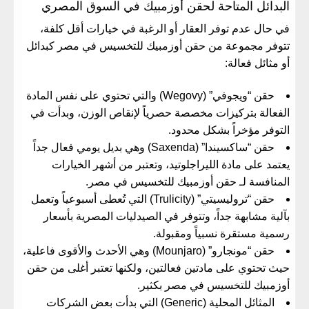
​البدائل المتاحة لحقن أوزمبيك في السوق المصري
​في حال عدم توفر العقار أو الرغبة في خيارات أقل كلفة،
تتوفر مجموعة من
حقن أوزمبيك للتخسيس في مصر
كبدائل
أو مثائل فعالة:
​حقن “ويجوفي” (Wegovy) والتي تحتوي على نفس المادة
الفعالة بتركيزات مخصصة حصرياً لإنقاص الوزن، وبدأت في
التوفر مؤخراً بشكل محدود.
​حقن “ساكسيندا” (Saxenda) وهي بديل يومي فعال جداً
يعتمد على مادة الليراجلوتيد، وتعتبر من أشهر الخيارات
المنافسة لـ
حقن أوزمبيك للتخسيس في مصر
.
​حقن “تروليسيتي” (Trulicity) التي تُعطى أسبوعياً وتعمل
بآلية مشابهة جداً، وتتوفر في الصيدليات المصرية بأسعار
رسمية مستقرة نسبياً ومقبولة.
​حقن “مونجارو” (Mounjaro) وهي الأحدث والأقوى فاعلية،
حيث تحتوي على مادتين فعالتين، ولكنها تعتبر أغلى من
حقن
أوزمبيك للتخسيس في مصر
بكثير.
​المثائل المحلية (Generic) التي بدأت بعض الشركات