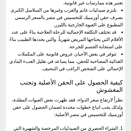
تعتبر هذه ممارسات غير قانونية.
​تلتزم صيدليات غانم والعزب وغيرها من السلاسل الكبرى
بصرف
حقن أوزمبيك للتخسيس في مصر
بالسعر الرسمي
المطبوع على العبوة الخارجية بالليزر.
​قد تختلف التكلفة الإجمالية للرحلة العلاجية بناءً على عدد
الأقلام التي يحتاجها المريض شهرياً، والتي يحددها الطبيب بناءً
على استجابة الجسم للجرعة.
​تتوفر في بعض الأحيان عروض قانونية على المكملات
الغذائية المصاحبة للحقن، مما يساعد في تقليل العبء المادي
الإجمالي على الشخص الراغب في التنحيف.
​كيفية الحصول على الحقن الأصلية وتجنب
المغشوش
​نظراً لارتفاع سعر الدواء، فقد ظهرت بعض العبوات المقلدة،
ولذلك يجب اتباع خطوات محددة لضمان الحصول على
حقن
أوزمبيك للتخسيس في مصر
الأصلية:
​الشراء الحصري من الصيدليات المرخصة والشهيرة التي