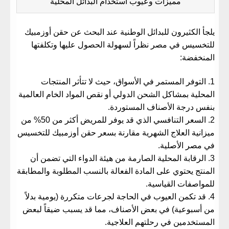
مميزات وعيوب استخدام البدائل المحلية
​يلجأ الكثيرون للبدائل الوطنية عند البحث عن
حقن أوزمبيك
للتخسيس في مصر
نظراً لسهولة الحصول عليها وتكلفتها
المنخفضة:
​التوفر المستمر في الأسواق، حيث لا تتأثر المنتجات
المحلية بمشاكل الشحن الدولي أو نقص المواد الخام العالمية
بنفس درجة الأصناف المستوردة.
​السعر التنافسي الذي قد يوفر للمريض أكثر من 50% من
ميزانية العلاج الشهرية مقارنة بسعر
حقن أوزمبيك للتخسيس
في مصر
الأصلية.
​الرقابة المحلية الصارمة من هيئة الدواء التي تضمن أن
المنتج يحتوي على المادة الفعالة بالنسب المطلوبة والمطابقة
للمواصفات القياسية.
​قد تكمن العيوب في الحاجة لجرعات متكررة (يومية بدلاً
من أسبوعية) في بعض الأصناف، مما قد يسبب ضيقاً لبعض
المستخدمين في رحلتهم العلاجية.