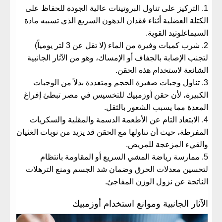
​التركيز على تناول البروتينات عالية الجودة للحفاظ على
الكتلة العضلية أثناء فقدان الدهون السريع الذي تسببه مادة
السيماغلوتيد القوية.
​شرب كميات وفيرة من الماء (لا تقل عن 3 لتر يومياً)
لتجنب الإصابة بالجفاف أو الإمساك، وهو من الآثار الجانبية
الشائعة لاستخدام هذه الحقن.
​تناول وجبات صغيرة الحجم ومتعددة بدلاً من الوجبات
الكبيرة، لأن
حقن أوزمبيك للتخسيس في مصر
تبطئ إفراغ
المعدة مما يسبب الشعور بالثقل.
​الابتعاد التام عن الأطعمة الدسمة والمقلية والسكريات
المفرطة، حيث أن تناولها مع الحقن قد يزيد من نوبات الغثيان
والقيء المزعجة للمريض.
​ممارسة رياضة المشي السريع أو المقاومة بانتظام
لتحسين معدلات الحرق وضمان شد الجسم ومنع الترهلات
الناتجة عن نزول الوزن المفاجئ.
​الآثار الجانبية وموانع استخدام أوزمبيك