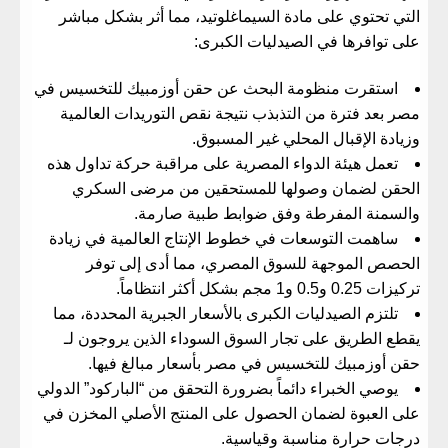
التي تحتوي على مادة السيماغلوتيد، مما أثر بشكل مباشر
على توافرها في الصيدليات الكبرى:
​استقرت منظومة البحث عن
حقن أوزمبيك للتخسيس في
مصر
بعد فترة من التذبذب نتيجة نقص التوريدات العالمية
وزيادة الإقبال المحلي غير المسبوق.
​تعمل هيئة الدواء المصرية على مراقبة حركة تداول هذه
الحقن لضمان وصولها للمستحقين من مرضى السكري
والسمنة المفرطة وفق ضوابط طبية صارمة.
​ساهمت التوسعات في خطوط الإنتاج العالمية في زيادة
الحصص الموجهة للسوق المصري، مما أدى إلى توفر
تركيزات 0.25 و0.5 و1 مجم بشكل أكثر انتظاماً.
​تلتزم الصيدليات الكبرى بالأسعار الجبرية المحددة، مما
يقطع الطريق على تجار السوق السوداء الذين يروجون لـ
حقن أوزمبيك للتخسيس في مصر
بأسعار مبالغ فيها.
​يوصي الخبراء دائماً بضرورة التحقق من “الباركود” الدولي
على العبوة لضمان الحصول على المنتج الأصلي المخزن في
درجات حرارة مناسبة وقياسية.