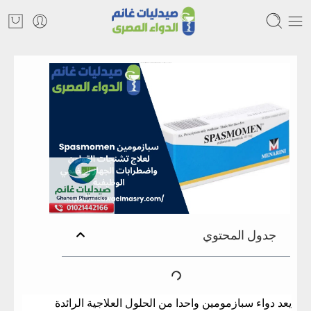
دليل شامل حول عقار سبازمومين Spasmomen لعلاج تشنجات القولون واضطرابات الجهاز الهضمي الوظيفية
جدول المحتوي
يعد دواء سبازمومين واحدا من الحلول العلاجية الرائدة