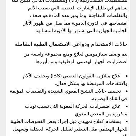
للمستقبلات المسكارينية (M3) ومستقبلات التاكي كينين مما
يساهم في تقليل الإشارات العصبية التي تسبب الألم
والتقلصات المفاجئة. وما يميز هذه المادة هو ضعف
امتصاصها في الدورة الدموية مما يقلل من ظهور الآثار
الجانبية الجهازية التي تشتهر بها الأدوية المشابهة.
حالات الاستخدام ودواعي الاستعمال الطبية الشاملة
يتم وصف سبازمومين لعلاج ومنع مجموعة واسعة من
اضطرابات الجهاز الهضمي الوظيفية ومن أبرزها
علاج متلازمة القولون العصبي (IBS) وتخفيف الآلام
والانتفاخات المرتبطة بها بشكل فعال.
تخفيف حالات التشنج المعوي الشديدة والتقلصات المؤلمة
في القناة الهضمية.
علاج اضطرابات الحركة المعوية التي تسبب نوبات
متكررة من المغص المعوي.
يستخدم كعلاج تمهيدي قبل إجراء بعض الفحوصات الطبية
للجهاز الهضمي مثل التنظير لتقليل الحركة العضلية وتسهيل