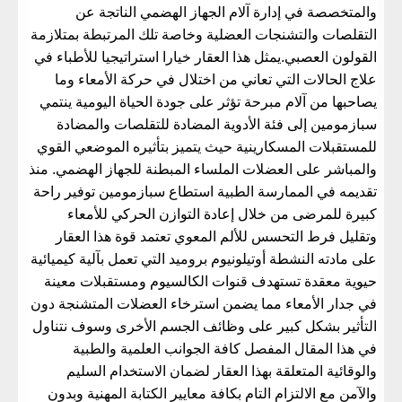
والمتخصصة في إدارة آلام الجهاز الهضمي الناتجة عن
التقلصات والتشنجات العضلية وخاصة تلك المرتبطة بمتلازمة
القولون العصبي.يمثل هذا العقار خيارا استراتيجيا للأطباء في
علاج الحالات التي تعاني من اختلال في حركة الأمعاء وما
يصاحبها من آلام مبرحة تؤثر على جودة الحياة اليومية ينتمي
سبازمومين إلى فئة الأدوية المضادة للتقلصات والمضادة
للمستقبلات المسكارينية حيث يتميز بتأثيره الموضعي القوي
والمباشر على العضلات الملساء المبطنة للجهاز الهضمي. منذ
تقديمه في الممارسة الطبية استطاع سبازمومين توفير راحة
كبيرة للمرضى من خلال إعادة التوازن الحركي للأمعاء
وتقليل فرط التحسس للألم المعوي تعتمد قوة هذا العقار
على مادته النشطة أوتیلونيوم بروميد التي تعمل بآلية كيميائية
حيوية معقدة تستهدف قنوات الكالسيوم ومستقبلات معينة
في جدار الأمعاء مما يضمن استرخاء العضلات المتشنجة دون
التأثير بشكل كبير على وظائف الجسم الأخرى وسوف نتناول
في هذا المقال المفصل كافة الجوانب العلمية والطبية
والوقائية المتعلقة بهذا العقار لضمان الاستخدام السليم
والآمن مع الالتزام التام بكافة معايير الكتابة المهنية وبدون