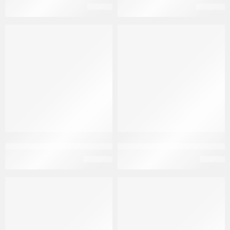
EGP
21
EGP
204
توفرانيل 25 مجم 50 قرص Tofranil 25mg 50 sugar coated tab
سيبرام 20 مجم 28 قرص Cipram 20 mg 28 tab
EGP
232
EGP
19