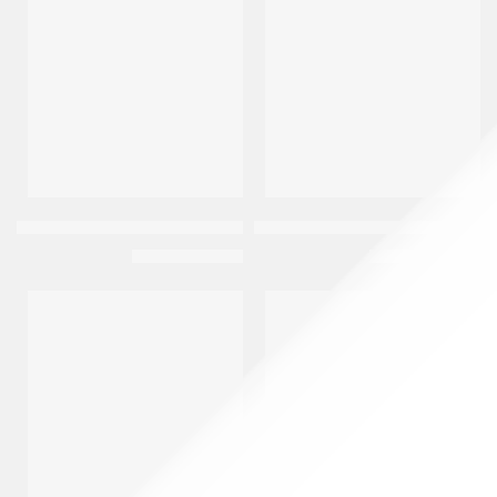
متميز
متميز
-14%
-8%
افوفا | لوشن للجسم واليدين | 63مل
ايفا سكين كير مقشر الشفاه بنكهة التوت 
EGP
60
EGP
60
EGP
70
EGP
65
متميز
متميز
-12%
-12%