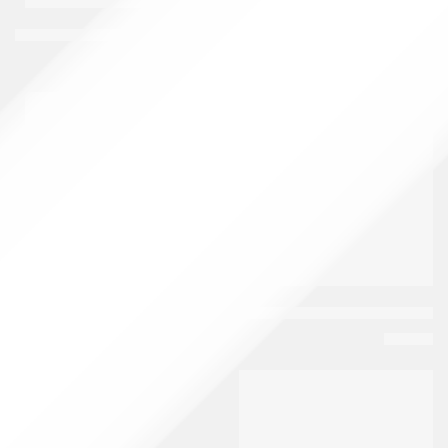
بادي ميلك مود تاهيتي 200 مل سيترك بشرتك ناعمة ورائحتها طوال اليوم
بادي ميلك مود لاتينو 200 مل سيترك بشرتك ناعمة ورائحتها طوال اليوم
EGP
75
EGP
75
EGP
85
EGP
85
متميز
متميز
-17%
بديل بروتين نتائج الطبيعه كريم تنعيم الشعر 35 جرام
بيزلين | رول اون مزيل لرائحة العرق لتفتي
EGP
500
EGP
30
EGP
600
متميز
-6%