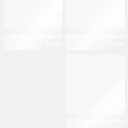
فوتابرامين 10 مجم 30 قرص Futapramin 10 mg 30 f.c. tabs
فورتوكسيكالم 10 مجم 20 قرص Vortoxicalm 10 mg 20 f.c.tabs
EGP
340
EGP
78
مودا ماش 10 مجم 14 قرص Moodamash 10 mg 14 f.c. tabs