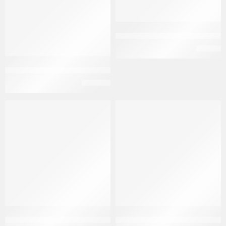
اكسيلسا 10 مجم 14 قرص لعلاج الإكتئاب
EGP
66
باروكسيديب سي ار 25 مجم 30 قرص لعلاج الإكتئاب
EGP
100
بريسمافين 100 مجم 30 قرص Prismaven 100 mg 30 ext. rel. tab
تريبتيزول 10 مجم 100 قرص Tryptizol 10 mg 100 tabs