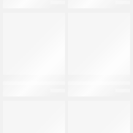
EGP
74
EGP
38
سيسيرين 50 مجم 30 قرص Seserine 50mg 30 tab
فلوزاك 10 مجم 20 كبسولة Fluozac 10 mg 20 caps
EGP
18
EGP
75