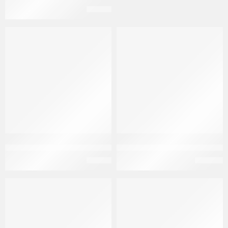
EGP
76
اجوفالد 25 مجم 21 قرص Agovald 25mg 21 f.c. tabs
اسيتابرام 20 مجم 10 أقراص Escitapram 20 mg 10 f.c. tabs
EGP
48
EGP
111