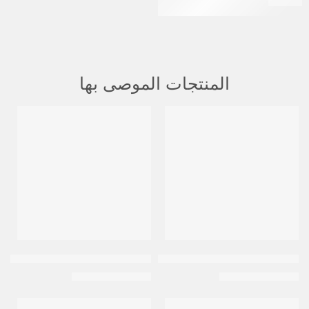
EGP
63
المنتجات الموصى بها
متميز
متميز
-14%
-13%
إستيلين فيتامين سي مقشر الشفاه بالسكر
إيڤا سكين كير معطر الجسم 240 مل
EGP
190
EGP
175
EGP
220
EGP
200