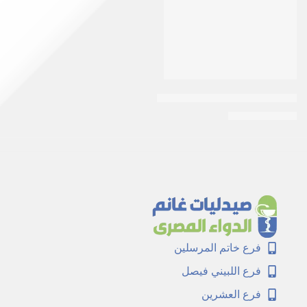
جل استحمام سانتوريني معطر لليدين من مود شيا، 750 مل
EGP
80
EGP
85
فرع خاتم المرسلين
فرع اللبيني فيصل
فرع العشرين