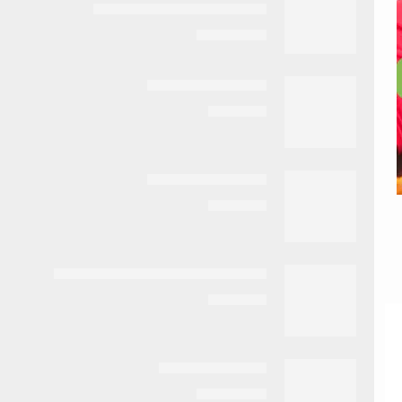
سايتوتيك 200 مكجم 14 قرص
EGP
1.800
بانادول نايت مستورد
EGP
350
الدوكين كريم 14 جم
EGP
350
كولشيسين 1 مجم 20قرص -colchicine
EGP
950
نيورال 100 اقراص
EGP
3.000