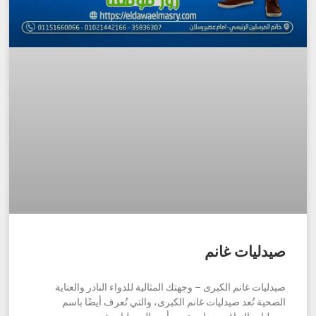
صيدليات غانم
صيدليات غانم الكبرى – وجهتك المثالية للدواء النادر والعناية
الصحية تُعد صيدليات غانم الكبرى، والتي تُعرف أيضًا باسم