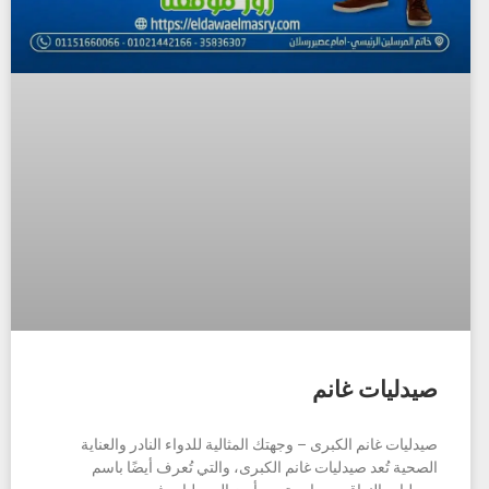
صيدليات غانم
صيدليات غانم الكبرى – وجهتك المثالية للدواء النادر والعناية
الصحية تُعد صيدليات غانم الكبرى، والتي تُعرف أيضًا باسم