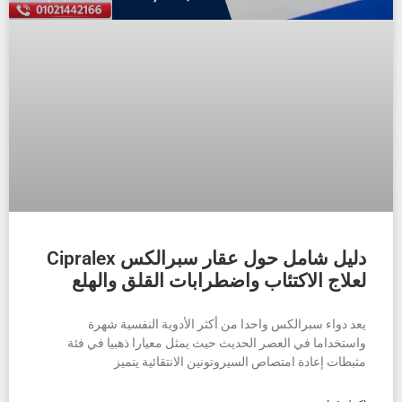
دليل شامل حول عقار سبرالكس Cipralex
لعلاج الاكتئاب واضطرابات القلق والهلع
يعد دواء سبرالكس واحدا من أكثر الأدوية النفسية شهرة
واستخداما في العصر الحديث حيث يمثل معيارا ذهبيا في فئة
مثبطات إعادة امتصاص السيروتونين الانتقائية يتميز