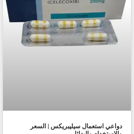
دواعي استعمال سيليبريكس | السعر
والاستخدام والبدائل