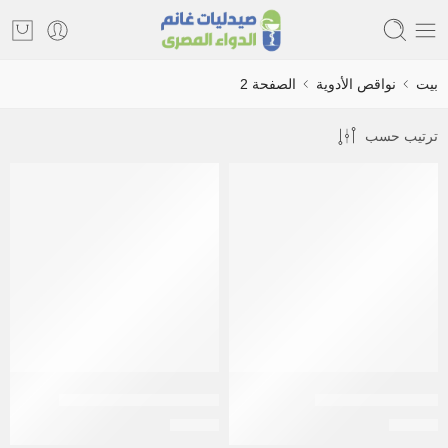
بيت
نواقص الأدوية
الصفحة 2
ترتيب حسب
تجريتول 200 سى ار
تجريتول 200 عادى اقراص
EGP
89
EGP
61