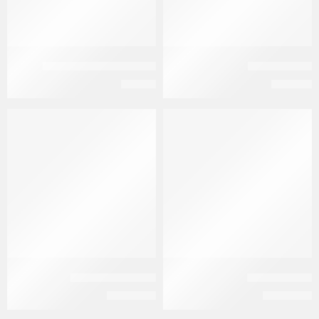
ديوتراف قطره
ديوفين 500 مجم 20 قرص
EGP
18
EGP
120
رانيكسا اقراص
روكسوتوب 15 مجم
EGP
2.250
EGP
2.000