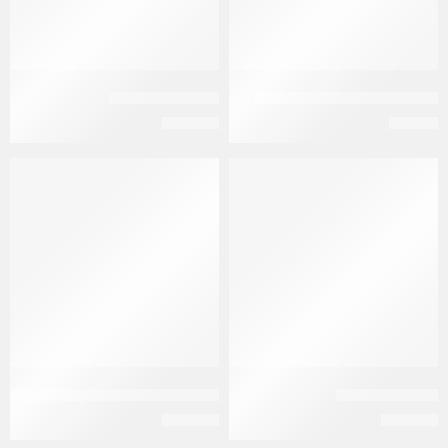
جليبوفين 51000 مجم 30قرص
جونابيور 150 فيال
EGP
750
EGP
48
جونابيور 75 حقن
جوناتستون 250 مجم | امبول- gonatestone amp
EGP
100
EGP
450