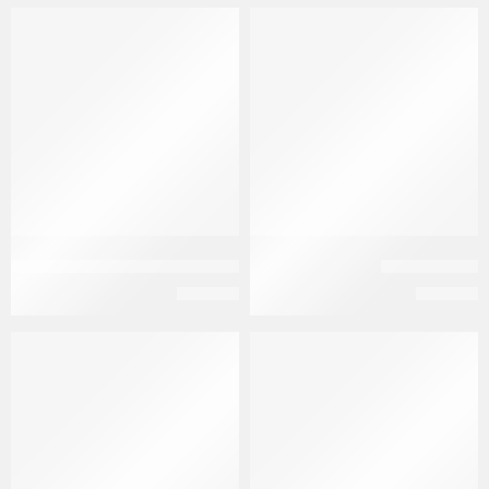
نفذ
نفذ
جينيرا 21قرص
ديكابيبتيل 0.1مجم/مل 7 سرنجات معبأة
EGP
574
EGP
124
نفذ