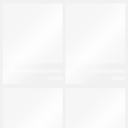
تجريتول 400 سى ار
جلوكوفاج 500 مجم | 50 قرص
EGP
60
EGP
68
نفذ