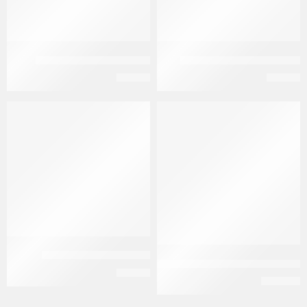
سولوبريد 20 مجم | 20 قرص
سولوبريد 5 مجم | 30 قرص
EGP
65
EGP
90
سوميناليتا 120 مل شراب
سوماتروبين حقن-somatropin vial
EGP
23
EGP
321